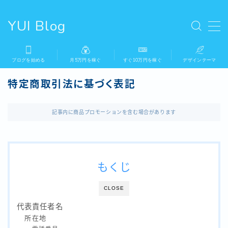
YUI Blog
MENU
ブログを始める
月5万円を稼ぐ
すぐ10万円を稼ぐ
デザインテーマ
【初心者でも簡単】Conoha WINGで
WordPressブログ開設
特定商取引法に基づく表記
【子育て中会社員でもできる】ブログ収益でまず
記事内に商品プロモーションを含む場合があります
は月５万円を稼ぐ方法
超初心者でも簡単に使える！wordpress有料テ
ーマおすすめ5選
もくじ
月100万円以上稼ぐブロガーも登録！ブログ初心
CLOSE
者オススメASP4選！
代表責任者名
所在地
【超簡単】無料でできる！アフィリエイトのセル