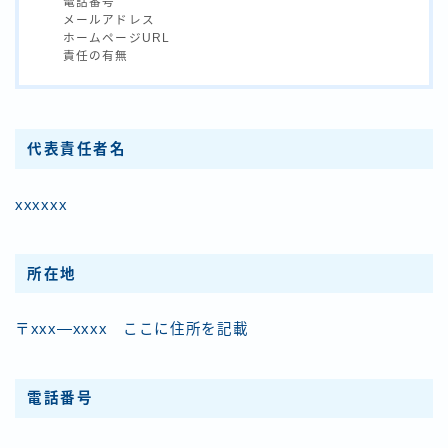
電話番号
フバックで10万円を稼ごう！
メールアドレス
ホームページURL
責任の有無
【全ブロガー必須】ラッコキーワードとは？初心
者でも簡単に使える使い方を伝授
普通の会社員のボクが子育てしながら副業ブログ
代表責任者名
を始めた訳【仕事×子育て×ブログ】
xxxxxx
【資産１０００万円突破】ブログ×資産運用でセ
ミリタイアを目指す！
所在地
資産１０００万円の僕が教える。誰でもできる新
NISAの投資戦略をブログで大公開！
〒xxx―xxxx ここに住所を記載
電話番号